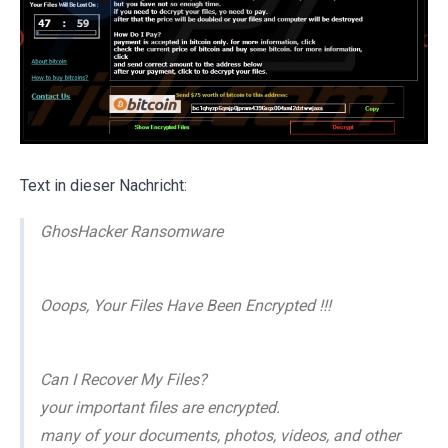
Text in dieser Nachricht:
GhosHacker Ransomware
Ooops, Your Files Have Been Encrypted !!!
Can I Recover My Files?
your important files are encrypted.
many of your documents, photos, videos, and other