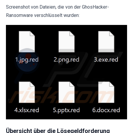
Screenshot von Dateien, die von der GhosHacker-
Ransomware verschlüsselt wurden:
Übersicht über die Lösegeldforderung