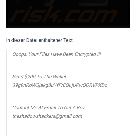
In dieser Datei enthaltener Text:
Ooops, Your Files Have Been Encrypted !!!
Send $200 To The Wallet :
39g9nRoWSjakg8uYfFrEQLjUPwQQRVPXDc
Contact Me At Email To Get A Key :
theshadowshackers@gmail.com