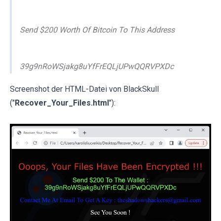
Send $200 Worth Of Bitcoin To This Address
39g9nRoWSjakg8uYfFrEQLjUPwQQRVPXDc
Screenshot der HTML-Datei von BlackSkull
("
Recover_Your_Files.html
"):