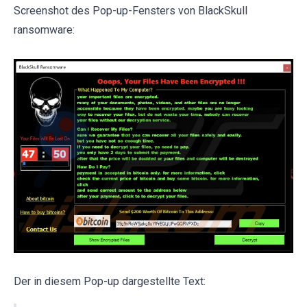
Screenshot des Pop-up-Fensters von BlackSkull
ransomware:
Der in diesem Pop-up dargestellte Text: