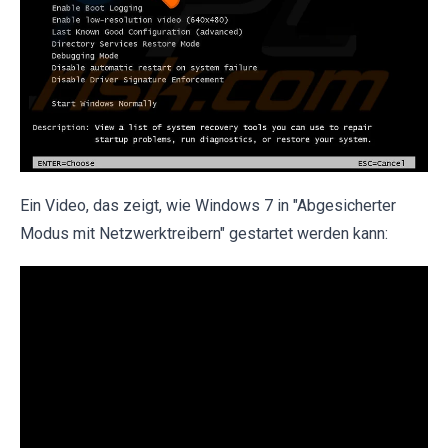
Ein Video, das zeigt, wie Windows 7 in "Abgesicherter
Modus mit Netzwerktreibern" gestartet werden kann: