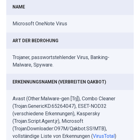
NAME
Microsoft OneNote Virus
ART DER BEDROHUNG
Trojaner, passwortstehlender Virus, Banking-
Malware, Spyware.
ERKENNUNGSNAMEN (VERBREITEN QAKBOT)
Avast (Other:Malware-gen [Trj]), Combo Cleaner
(Trojan.GenericKD.65264047), ESET-NOD32
(verschiedene Erkennungen), Kaspersky
(Trojan.Script.Agent.jr), Microsoft
(TrojanDownloader:O97M/Qakbot.SS!MTB),
vollständige Liste von Erkennungen (
VirusTotal
)