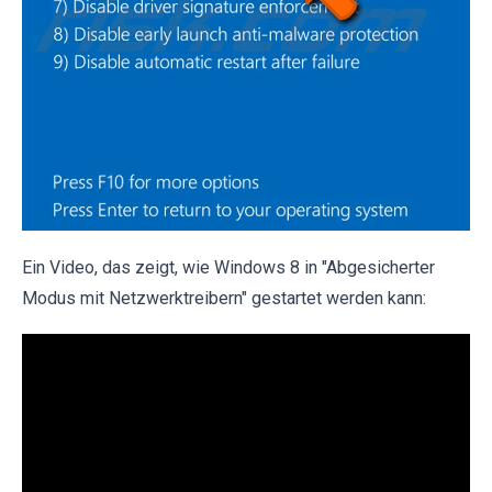
Ein Video, das zeigt, wie Windows 8 in "Abgesicherter
Modus mit Netzwerktreibern" gestartet werden kann: