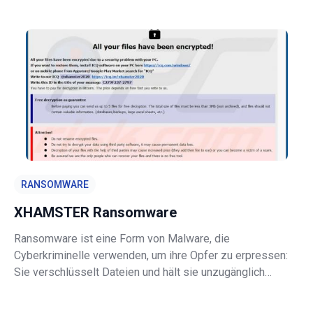
V2) zum Hacken von Instagram-Accounts bereitstellen.
Letztendlich werden die Nutzer auf eine andere Webseite
weitergeleitet. Es ist se
RANSOMWARE
XHAMSTER Ransomware
Ransomware ist eine Form von Malware, die
Cyberkriminelle verwenden, um ihre Opfer zu erpressen:
Sie verschlüsselt Dateien und hält sie unzugänglich
(unbrauchbar), es sie denn, das Opfer verschlüsselt sie
mithilfe des richtigen Entschlüsselungswerkzeugs, das