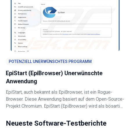
und der Benutzer aufgefordert
POTENZIELL UNERWÜNSCHTES PROGRAMM
EpiStart (EpiBrowser) Unerwünschte
Anwendung
EpiStart, auch bekannt als EpiBrowser, ist ein Rogue-
Browser. Diese Anwendung basiert auf dem Open-Source-
Projekt Chromium. EpiStart (EpiBrowser) wird als bösartig
eingestuft, weil er Umleitungen zu einer gefälschten
Suchmaschine (epibrowser.com; möglicherweise auch
Neueste Software-Testberichte
andere) erzeugt, die keine S