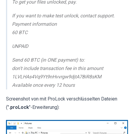
To get your files unlocked, pay.
If you want to make test unlock, contact support.
Payment information
60 BTC
UNPAID
Send 60 BTC (in ONE payment) to:
don't include transaction fee in this amount
1LVLHAs4Vq9Yt9nHvvrgw9djtA7BiR8sKM
Available once every 12 hours
Screenshot von mit ProLock verschlüsselten Dateien
("
.proLock
"-Erweiterung):