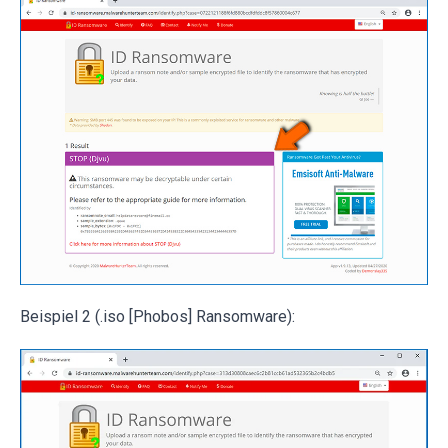
Beispiel 2 (.iso [Phobos] Ransomware):