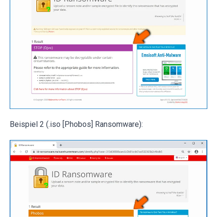
Beispiel 2 (.iso [Phobos] Ransomware):