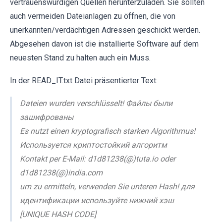
vertrauenswürdigen Quellen herunterzuladen. Sie sollten
auch vermeiden Dateianlagen zu öffnen, die von
unerkannten/verdächtigen Adressen geschickt werden.
Abgesehen davon ist die installierte Software auf dem
neuesten Stand zu halten auch ein Muss.
In der READ_IT.txt Datei präsentierter Text:
Dateien wurden verschlüsselt! Файлы были
зашифрованы
Es nutzt einen kryptografisch starken Algorithmus!
Используется криптостойкий алгоритм
Kontakt per E-Mail: d1d81238(@)tuta.io oder
d1d81238(@)india.com
um zu ermitteln, verwenden Sie unteren Hash! для
идентификации используйте нижний хэш
[UNIQUE HASH CODE]