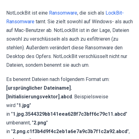
NotLockBit ist eine
Ransomware
, die sich als
LockBit-
Ransomware
tarnt. Sie zielt sowohl auf Windows- als auch
auf Mac-Benutzer ab. NotLockBit ist in der Lage, Dateien
sowohl zu verschlüsseln als auch zu exfiltrieren (zu
stehlen). Außerdem verändert diese Ransomware den
Desktop des Opfers. NotLockBit verschlüsselt nicht nur
Dateien, sondern benennt sie auch um.
Es benennt Dateien nach folgendem Format um:
[ursprünglicher Dateiname].
[Initialisierungsvektor].abcd
. Beispielsweise
wird "
1.jpg
"
in "
1.jpg.3544329bb141eea628f7c3bff6c79c11.abcd
"
umbenannt, "
2.png
"
in "
2.png.c1f3b4d9f4c2eb1a6e7a9c3b7f1c2a92.abcd
",