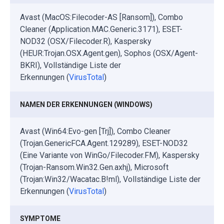
Avast (MacOS:Filecoder-AS [Ransom]), Combo
Cleaner (Application.MAC.Generic.3171), ESET-
NOD32 (OSX/Filecoder.R), Kaspersky
(HEUR:Trojan.OSX.Agent.gen), Sophos (OSX/Agent-
BKRI), Vollständige Liste der
Erkennungen (
VirusTotal
)
NAMEN DER ERKENNUNGEN (WINDOWS)
Avast (Win64:Evo-gen [Trj]), Combo Cleaner
(Trojan.GenericFCA.Agent.129289), ESET-NOD32
(Eine Variante von WinGo/Filecoder.FM), Kaspersky
(Trojan-Ransom.Win32.Gen.axhj), Microsoft
(Trojan:Win32/Wacatac.B!ml), Vollständige Liste der
Erkennungen (
VirusTotal
)
SYMPTOME