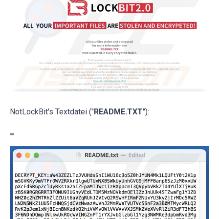
NotLockBit's Textdatei ("
README.TXT
"):
=