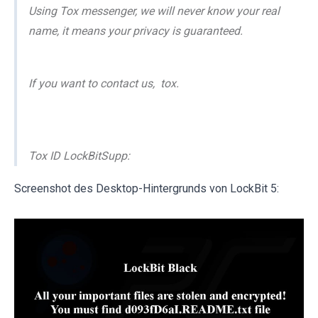
Using Tox messenger, we will never know your real
name, it means your privacy is guaranteed.
If you want to contact us, tox.
Tox ID LockBitSupp:
Screenshot des Desktop-Hintergrunds von LockBit 5: