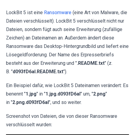
LockBit 5 ist eine
Ransomware
(eine Art von Malware, die
Dateien verschlüsselt). LockBit 5 verschlüsselt nicht nur
Dateien, sondern fügt auch seine Erweiterung (zufällige
Zeichen) an Dateinamen an. Außerdem ändert diese
Ransomware das Desktop-Hintergrundbild und liefert eine
Lösegeldforderung. Der Name des Erpresserbriefs
besteht aus der Erweiterung und "
.README.txt
" (z.
B. "
d093fD6aI.README.txt
").
Ein Beispiel dafür, wie LockBit 5 Dateinamen verändert: Es
benennt "
1.jpg
" in "
1.jpg.d093fD6aI
" um, "
2.png
"
in "
2.png.d093fD6aI
", und so weiter.
Screenshot von Dateien, die von dieser Ransomware
verschlüsselt wurden: