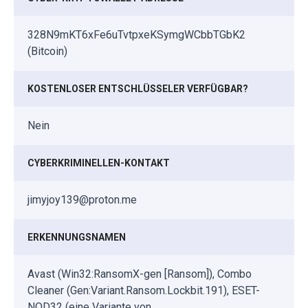
328N9mKT6xFe6uTvtpxeKSymgWCbbTGbK2
(Bitcoin)
KOSTENLOSER ENTSCHLÜSSELER VERFÜGBAR?
Nein
CYBERKRIMINELLEN-KONTAKT
jimyjoy139@proton.me
ERKENNUNGSNAMEN
Avast (Win32:RansomX-gen [Ransom]), Combo
Cleaner (Gen:Variant.Ransom.Lockbit.191), ESET-
NOD32 (eine Variante von