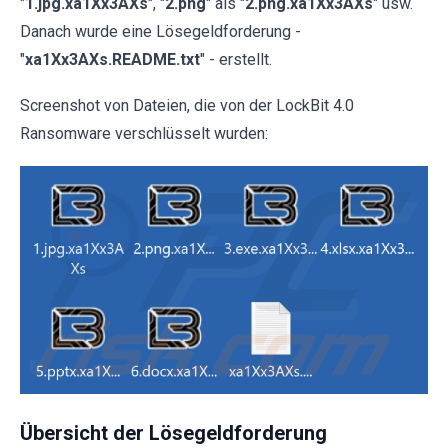
"
1.jpg.xa1Xx3AXs
", "
2.png
" als "
2.png.xa1Xx3AXs
" usw.
Danach wurde eine Lösegeldforderung -
"
xa1Xx3AXs.README.txt
" - erstellt.
Screenshot von Dateien, die von der LockBit 4.0
Ransomware verschlüsselt wurden:
Übersicht der Lösegeldforderung