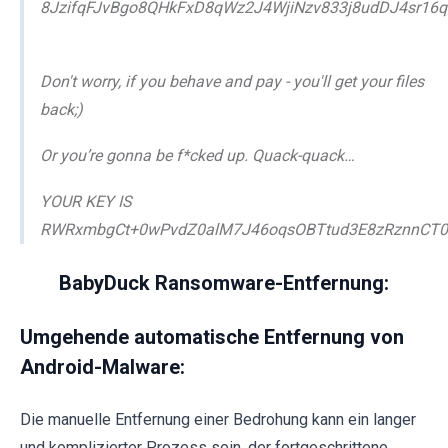
8JzifqFJvBgo8QHkFxD8qWz2J4WjiNzv833j8udDJ4sr16
Don't worry, if you behave and pay - you'll get your files
back;)
Or you’re gonna be f*cked up. Quack-quack…
YOUR KEY IS
RWRxmbgCt+0wPvdZ0alM7J46oqsOBTtud3E8zRznnCT
BabyDuck Ransomware-Entfernung:
Umgehende automatische Entfernung von
Android-Malware:
Die manuelle Entfernung einer Bedrohung kann ein langer
und komplizierter Prozess sein, der fortgeschrittene