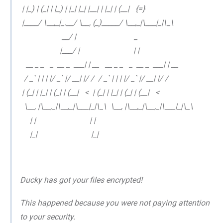
| |_) | (_| | |_) | |_| |_| |__| | |_| | (__| {=}
|____/ \__,_|_.__/ \__, (_)_____/ \__,_|\___|_|\_\
__/ | _
|___/ | | |
__ _ _ _ __ _ ___| | __ __ _ _ _ __ _ ___| | __
/ _` | | | |/ _` |/ __| |/ / / _` | | | |/ _` |/ __| |/ /
| (_| | |_| | (_| | (__| < | (_| | |_| | (_| | (__| <
\__, |\__,_|\__,_|\___|_|\_\ \__, |\__,_|\__,_|\___|_|\_\
| | | |
|_| |_|
Ducky has got your files encrypted!
This happened because you were not paying attention
to your security.