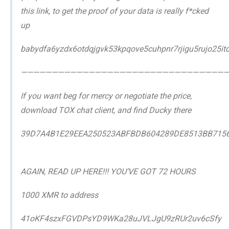
this link, to get the proof of your data is really f*cked
up
babydfa6yzdx6otdqjgvk53kpqove5cuhpnr7rjigu5rujo25it
——————————————————————————————————
If you want beg for mercy or negotiate the price,
download TOX chat client, and find Ducky there
39D7A4B1E29EEA250523ABFBDB604289DE8513BB715
AGAIN, READ UP HERE!!! YOU’VE GOT 72 HOURS
1000 XMR to address
41oKF4szxFGVDPsYD9WKa28uJVLJgU9zRUr2uv6cSfy