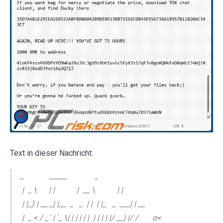
Text in dieser Nachricht:
_ _____ _
| _ \ | | | __ \ | |
| |_) | __ _| |__ _ _ | | | |_ _ ___| | __
| _ < / _` | '_ \| | | | | | | | | | |/ __| |/ / o<