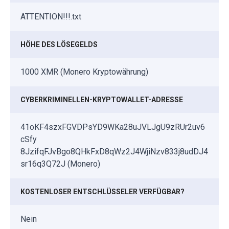
ATTENTION!!!.txt
HÖHE DES LÖSEGELDS
1000 XMR (Monero Kryptowährung)
CYBERKRIMINELLEN-KRYPTOWALLET-ADRESSE
41oKF4szxFGVDPsYD9WKa28uJVLJgU9zRUr2uv6
cSfy
8JzifqFJvBgo8QHkFxD8qWz2J4WjiNzv833j8udDJ4
sr16q3Q72J (Monero)
KOSTENLOSER ENTSCHLÜSSELER VERFÜGBAR?
Nein