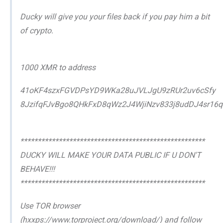
Ducky will give you your files back if you pay him a bit
of crypto.
1000 XMR to address
41oKF4szxFGVDPsYD9WKa28uJVLJgU9zRUr2uv6cSfy
8JzifqFJvBgo8QHkFxD8qWz2J4WjiNzv833j8udDJ4sr16
*****************************************************
DUCKY WILL MAKE YOUR DATA PUBLIC IF U DON'T
BEHAVE!!!
*****************************************************
Use TOR browser
(hxxps://www.torproject.org/download/) and follow