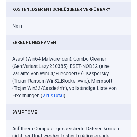
KOSTENLOSER ENTSCHLÜSSELER VERFÜGBAR?
Nein
ERKENNUNGSNAMEN
Avast (Win64:Malware-gen), Combo Cleaner
(Gen:Variant.Lazy.230385), ESET-NOD32 (eine
Variante von Win64/Filecoder.GG), Kaspersky
(Trojan-Ransom.Win32.Blocker.ywjp), Microsoft
(Trojan:Win32/Casdet!rfn), vollständige Liste von
Erkennungen (
VirusTotal
)
SYMPTOME
Auf Ihrem Computer gespeicherte Dateien können
nicht geöffnet werden, bisher funktionierende