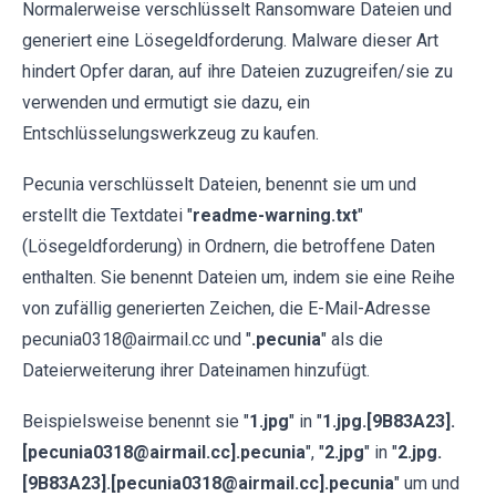
Normalerweise verschlüsselt Ransomware Dateien und
generiert eine Lösegeldforderung. Malware dieser Art
hindert Opfer daran, auf ihre Dateien zuzugreifen/sie zu
verwenden und ermutigt sie dazu, ein
Entschlüsselungswerkzeug zu kaufen.
Pecunia verschlüsselt Dateien, benennt sie um und
erstellt die Textdatei "
readme-warning.txt
"
(Lösegeldforderung) in Ordnern, die betroffene Daten
enthalten. Sie benennt Dateien um, indem sie eine Reihe
von zufällig generierten Zeichen, die E-Mail-Adresse
pecunia0318@airmail.cc und "
.pecunia
" als die
Dateierweiterung ihrer Dateinamen hinzufügt.
Beispielsweise benennt sie "
1.jpg
" in "
1.jpg.[9B83A23].
[pecunia0318@airmail.cc].pecunia
", "
2.jpg
" in "
2.jpg.
[9B83A23].[pecunia0318@airmail.cc].pecunia
" um und