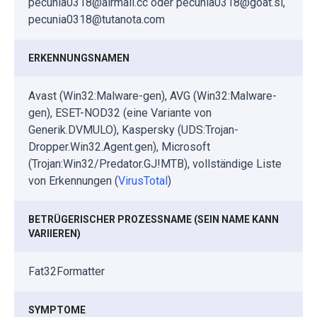
pecunia0318@airmail.cc oder pecunia0318@goat.si,
pecunia0318@tutanota.com
ERKENNUNGSNAMEN
Avast (Win32:Malware-gen), AVG (Win32:Malware-
gen), ESET-NOD32 (eine Variante von
Generik.DVMULO), Kaspersky (UDS:Trojan-
Dropper.Win32.Agent.gen), Microsoft
(Trojan:Win32/Predator.GJ!MTB), vollständige Liste
von Erkennungen (
VirusTotal
)
BETRÜGERISCHER PROZESSNAME (SEIN NAME KANN
VARIIEREN)
Fat32Formatter
SYMPTOME