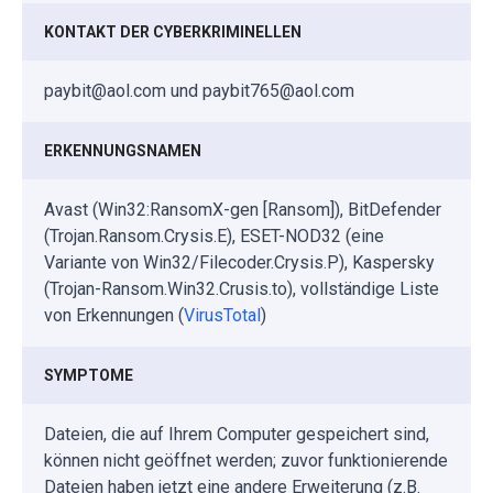
KONTAKT DER CYBERKRIMINELLEN
paybit@aol.com und paybit765@aol.com
ERKENNUNGSNAMEN
Avast (Win32:RansomX-gen [Ransom]), BitDefender
(Trojan.Ransom.Crysis.E), ESET-NOD32 (eine
Variante von Win32/Filecoder.Crysis.P), Kaspersky
(Trojan-Ransom.Win32.Crusis.to), vollständige Liste
von Erkennungen (
VirusTotal
)
SYMPTOME
Dateien, die auf Ihrem Computer gespeichert sind,
können nicht geöffnet werden; zuvor funktionierende
Dateien haben jetzt eine andere Erweiterung (z.B.