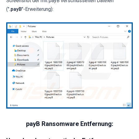
Screenshot der mit payB verschlüsselten Dateien
("
.payB
"-Erweiterung):
payB Ransomware Entfernung: