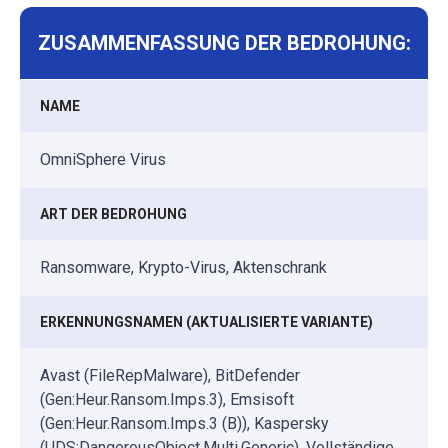
ZUSAMMENFASSUNG DER BEDROHUNG:
NAME
OmniSphere Virus
ART DER BEDROHUNG
Ransomware, Krypto-Virus, Aktenschrank
ERKENNUNGSNAMEN (AKTUALISIERTE VARIANTE)
Avast (FileRepMalware), BitDefender
(Gen:Heur.Ransom.Imps.3), Emsisoft
(Gen:Heur.Ransom.Imps.3 (B)), Kaspersky
(UDS:DangerousObject.Multi.Generic), Vollständige