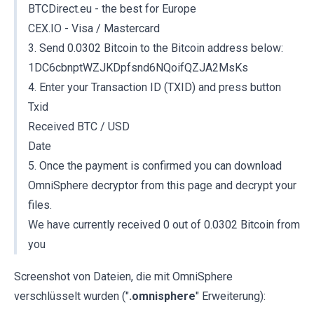
BTCDirect.eu - the best for Europe
CEX.IO - Visa / Mastercard
3. Send 0.0302 Bitcoin to the Bitcoin address below:
1DC6cbnptWZJKDpfsnd6NQoifQZJA2MsKs
4. Enter your Transaction ID (TXID) and press button
Txid
Received BTC / USD
Date
5. Once the payment is confirmed you can download
OmniSphere decryptor from this page and decrypt your
files.
We have currently received 0 out of 0.0302 Bitcoin from
you
Screenshot von Dateien, die mit OmniSphere
verschlüsselt wurden ("
.omnisphere
" Erweiterung):