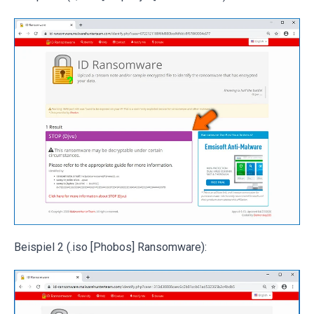
Beispiel 2 (.iso [Phobos] Ransomware):