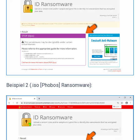
Beispiel 2 (.iso [Phobos] Ransomware):