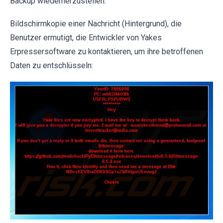
Backup wiederherzustellen.
Bildschirmkopie einer Nachricht (Hintergrund), die
Benutzer ermutigt, die Entwickler von Yakes
Erpressersoftware zu kontaktieren, um ihre betroffenen
Daten zu entschlüsseln: