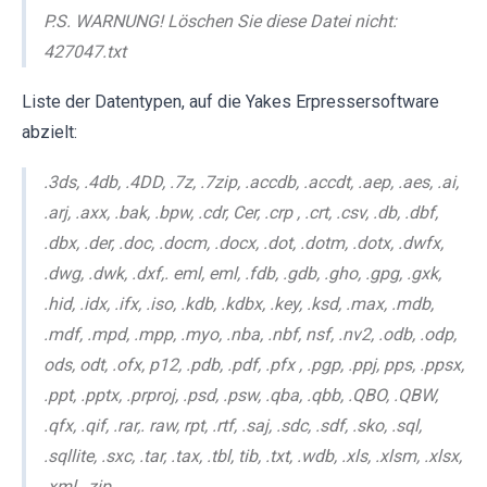
P.S. WARNUNG! Löschen Sie diese Datei nicht:
427047.txt
Liste der Datentypen, auf die Yakes Erpressersoftware
abzielt:
.3ds, .4db, .4DD, .7z, .7zip, .accdb, .accdt, .aep, .aes, .ai,
.arj, .axx, .bak, .bpw, .cdr, Cer, .crp , .crt, .csv, .db, .dbf,
.dbx, .der, .doc, .docm, .docx, .dot, .dotm, .dotx, .dwfx,
.dwg, .dwk, .dxf,. eml, eml, .fdb, .gdb, .gho, .gpg, .gxk,
.hid, .idx, .ifx, .iso, .kdb, .kdbx, .key, .ksd, .max, .mdb,
.mdf, .mpd, .mpp, .myo, .nba, .nbf, nsf, .nv2, .odb, .odp,
ods, odt, .ofx, p12, .pdb, .pdf, .pfx , .pgp, .ppj, pps, .ppsx,
.ppt, .pptx, .prproj, .psd, .psw, .qba, .qbb, .QBO, .QBW,
.qfx, .qif, .rar,. raw, rpt, .rtf, .saj, .sdc, .sdf, .sko, .sql,
.sqllite, .sxc, .tar, .tax, .tbl, tib, .txt, .wdb, .xls, .xlsm, .xlsx,
.xml, .zip