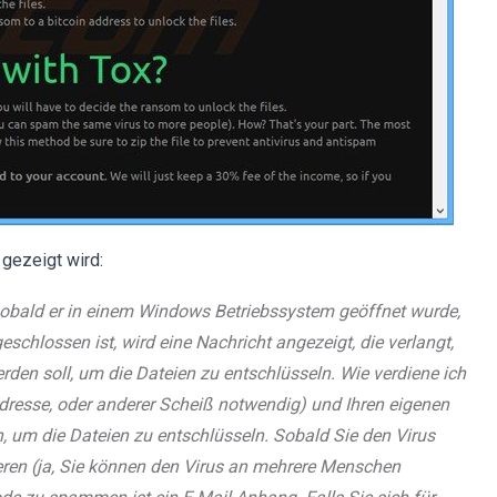
 gezeigt wird:
r sobald er in einem Windows Betriebssystem geöffnet wurde,
eschlossen ist, wird eine Nachricht angezeigt, die verlangt,
rden soll, um die Dateien zu entschlüsseln. Wie verdiene ich
dresse, oder anderer Scheiß notwendig) und Ihren eigenen
 um die Dateien zu entschlüsseln. Sobald Sie den Virus
ren (ja, Sie können den Virus an mehrere Menschen