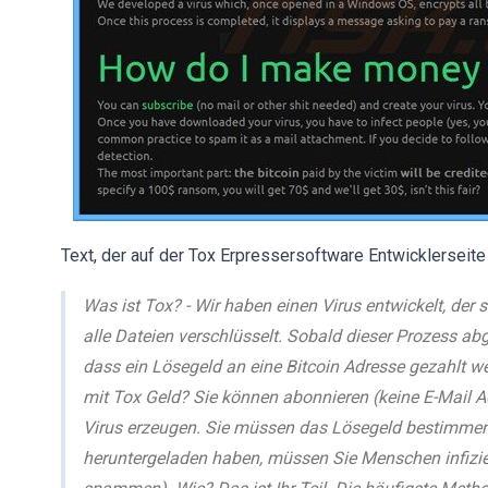
Text, der auf der Tox Erpressersoftware Entwicklerseite
Was ist Tox? - Wir haben einen Virus entwickelt, de
alle Dateien verschlüsselt. Sobald dieser Prozess abg
dass ein Lösegeld an eine Bitcoin Adresse gezahlt we
mit Tox Geld? Sie können abonnieren (keine E-Mail A
Virus erzeugen. Sie müssen das Lösegeld bestimmen,
heruntergeladen haben, müssen Sie Menschen infizie