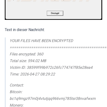
Text in dieser Nachricht:
YOUR FILES HAVE BEEN ENCRYPTED
=============================================
Files encrypted: 360
Total size: 594.02 MB
Victim ID: 38599f99b972c26fc774747f85e28ea4
Time: 2026-04-27 08:29:22
Contact:
Bitcoin:
bc1q9mgz97m0j4vtutjqq966vmj785tsr38nvafwxm
Monero: