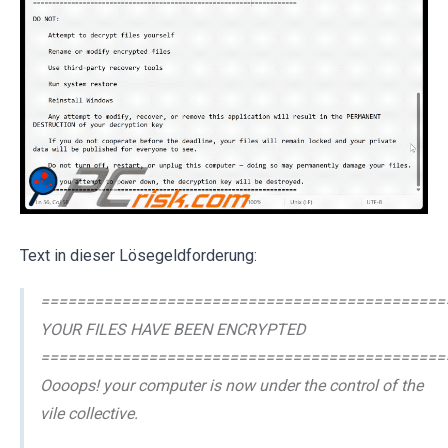
Text in dieser Lösegeldforderung:
=============================================
YOUR FILES HAVE BEEN ENCRYPTED
=============================================
Oooops! your computer is now under the control of the
vile collective.