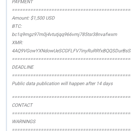
PAYMENT
=============================================
Amount: $1,500 USD
BTC:
bc1q9mgz97m0j4vtutjqq966vmj785tsr38nvafwxm
XMR:
4AQ9VGowYXNdowUeSCGFLFV7inyRuRRfxBQQSDurBsSi
=============================================
DEADLINE
=============================================
Public data publication will happen after 14 days
=============================================
CONTACT
=============================================
WARNINGS
=============================================