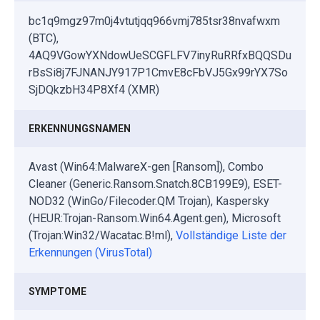
bc1q9mgz97m0j4vtutjqq966vmj785tsr38nvafwxm
(BTC),
4AQ9VGowYXNdowUeSCGFLFV7inyRuRRfxBQQSDu
rBsSi8j7FJNANJY917P1CmvE8cFbVJ5Gx99rYX7So
SjDQkzbH34P8Xf4 (XMR)
ERKENNUNGSNAMEN
Avast (Win64:MalwareX-gen [Ransom]), Combo
Cleaner (Generic.Ransom.Snatch.8CB199E9), ESET-
NOD32 (WinGo/Filecoder.QM Trojan), Kaspersky
(HEUR:Trojan-Ransom.Win64.Agent.gen), Microsoft
(Trojan:Win32/Wacatac.B!ml),
Vollständige Liste der
Erkennungen (VirusTotal)
SYMPTOME