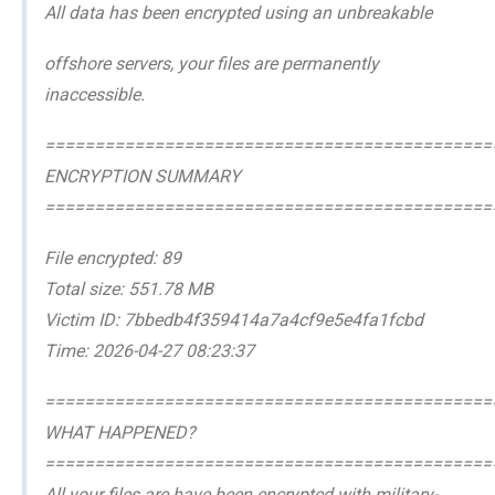
All data has been encrypted using an unbreakable
offshore servers, your files are permanently
inaccessible.
=============================================
ENCRYPTION SUMMARY
=============================================
File encrypted: 89
Total size: 551.78 MB
Victim ID: 7bbedb4f359414a7a4cf9e5e4fa1fcbd
Time: 2026-04-27 08:23:37
=============================================
WHAT HAPPENED?
=============================================
All your files are have been encrypted with military-