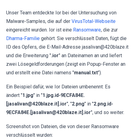
Unser Team entdeckte Ior bei der Untersuchung von
Malware-Samples, die auf der
VirusTotal-Webseite
eingereicht wurden. Ior ist eine
Ransomware
, die zur
Dharma-Familie
gehört. Sie verschlüsselt Daten, fügt die
ID des Opfers, die E-Mail-Adresse jasalivan@420blaze.it
und die Erweiterung "
.ior
" an Dateinamen an und liefert
zwei Lösegeldforderungen (zeigt ein Popup-Fenster an
und erstellt eine Datei namens "
manual.txt
").
Ein Beispiel dafür, wie Ior Dateien umbenennt: Es
ändert "
1.jpg
" in "
1.jpg.id-9ECFA84E.
[jasalivan@420blaze.it].ior
", "
2.png
" in "
2.png.id-
9ECFA84E.[jasalivan@420blaze.it].ior
", und so weiter.
Screenshot von Dateien, die von dieser Ransomware
verschlüsselt wurden: