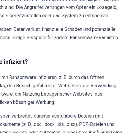
ch sind. Die Angreifer verlangen vom Opfer ein Lösegeld,
ssel bereitzustellen oder das System zu entsperren.
en: Datenverlust, finanzielle Schäden und potenzielle
mens. Einige Beispiele für andere Ransomware-Varianten
infiziert?
mit Ransomware infizieren, z. B. durch das Öffnen
inks, den Besuch gefährdeter Webseiten, die Verwendung
oftware, die Nutzung betrügerischer Websites, das
licken bösartiger Werbung.
pen verbreitet, darunter ausführbare Dateien (mit
okumente (z. B. .doc, .docx, .xls, .xlsx), PDF-Dateien und
rtige Skripte oder Nutzdaten, die bei ihrer Ausführung eine