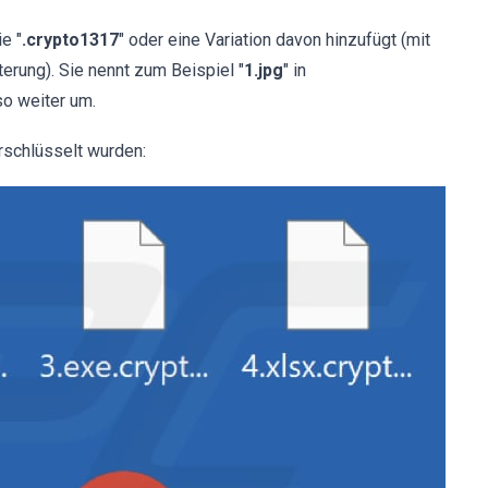
e "
.crypto1317
" oder eine Variation davon hinzufügt (mit
erung). Sie nennt zum Beispiel "
1.jpg
" in
so weiter um.
rschlüsselt wurden: