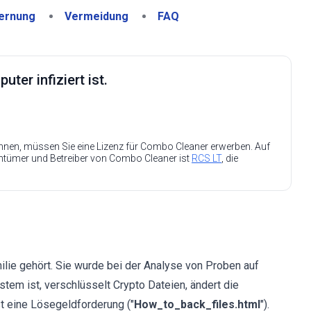
ernung
Vermeidung
FAQ
ter infiziert ist.
nen, müssen Sie eine Lizenz für Combo Cleaner erwerben. Auf
entümer und Betreiber von Combo Cleaner ist
RCS LT
, die
lie gehört. Sie wurde bei der Analyse von Proben auf
em ist, verschlüsselt Crypto Dateien, ändert die
st eine Lösegeldforderung ("
How_to_back_files.html
").