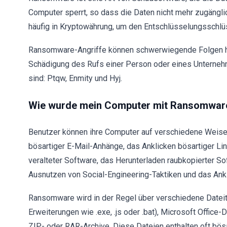
Computer sperrt, so dass die Daten nicht mehr zugängli
häufig in Kryptowährung, um den Entschlüsselungsschlü
Ransomware-Angriffe können schwerwiegende Folgen hab
Schädigung des Rufs einer Person oder eines Unterneh
sind: Ptqw, Enmity und Hyj.
Wie wurde mein Computer mit Ransomware 
Benutzer können ihre Computer auf verschiedene Weise 
bösartiger E-Mail-Anhänge, das Anklicken bösartiger L
veralteter Software, das Herunterladen raubkopierter S
Ausnutzen von Social-Engineering-Taktiken und das Ank
Ransomware wird in der Regel über verschiedene Dateity
Erweiterungen wie .exe, .js oder .bat), Microsoft Office-D
ZIP- oder RAR-Archive. Diese Dateien enthalten oft bösa