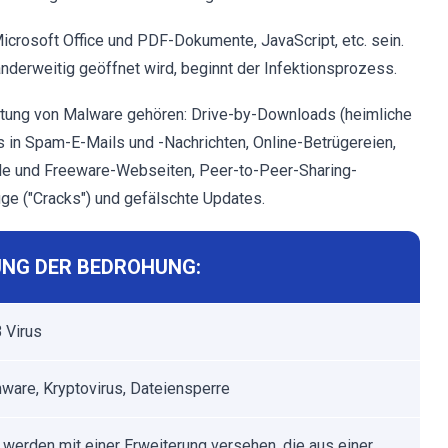
icrosoft Office und PDF-Dokumente, JavaScript, etc. sein.
anderweitig geöffnet wird, beginnt der Infektionsprozess.
itung von Malware gehören: Drive-by-Downloads (heimliche
 in Spam-E-Mails und -Nachrichten, Online-Betrügereien,
elle und Freeware-Webseiten, Peer-to-Peer-Sharing-
uge ("Cracks") und gefälschte Updates.
NG DER BEDROHUNG:
 Virus
are, Kryptovirus, Dateiensperre
 werden mit einer Erweiterung versehen, die aus einer