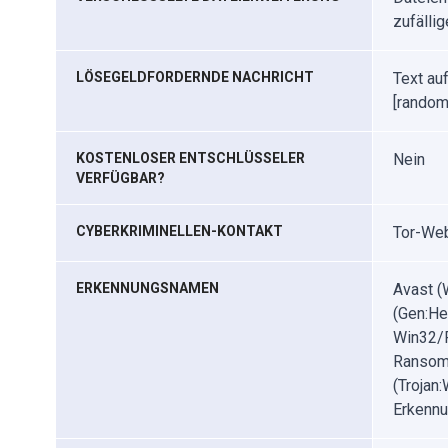
zufälli
LÖSEGELDFORDERNDE NACHRICHT
Text au
[random
KOSTENLOSER ENTSCHLÜSSELER
Nein
VERFÜGBAR?
CYBERKRIMINELLEN-KONTAKT
Tor-Web
ERKENNUNGSNAMEN
Avast (
(Gen:He
Win32/F
Ransom.
(Trojan
Erkennu