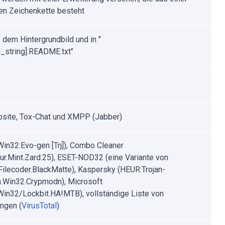
gen Zeichenkette besteht
f dem Hintergrundbild und in "
_string].README.txt"
site, Tox-Chat und XMPP (Jabber)
Win32:Evo-gen [Trj]), Combo Cleaner
ur.Mint.Zard.25), ESET-NOD32 (eine Variante von
ilecoder.BlackMatte), Kaspersky (HEUR:Trojan-
Win32.Crypmodn), Microsoft
:Win32/Lockbit.HA!MTB), vollständige Liste von
ngen (
VirusTotal
)