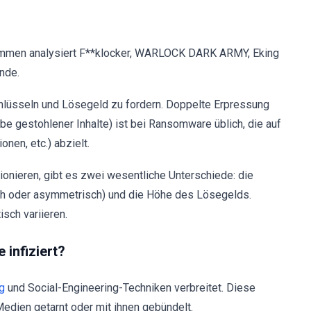
mmen analysiert F**klocker, WARLOCK DARK ARMY, Eking
nde.
chlüsseln und Lösegeld zu fordern. Doppelte Erpressung
e gestohlener Inhalte) ist bei Ransomware üblich, die auf
onen, etc.) abzielt.
onieren, gibt es zwei wesentliche Unterschiede: die
ch oder asymmetrisch) und die Höhe des Lösegelds.
sch variieren.
infiziert?
g
und Social-Engineering-Techniken verbreitet. Diese
edien getarnt oder mit ihnen gebündelt.