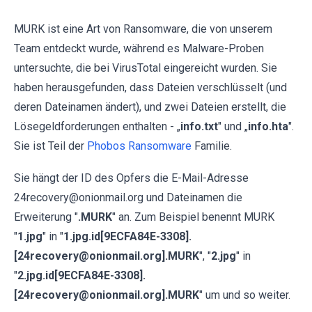
MURK ist eine Art von Ransomware, die von unserem
Team entdeckt wurde, während es Malware-Proben
untersuchte, die bei VirusTotal eingereicht wurden. Sie
haben herausgefunden, dass Dateien verschlüsselt (und
deren Dateinamen ändert), und zwei Dateien erstellt, die
Lösegeldforderungen enthalten - „
info.txt
" und „
info.hta
".
Sie ist Teil der
Phobos Ransomware
Familie.
Sie hängt der ID des Opfers die E-Mail-Adresse
24recovery@onionmail.org und Dateinamen die
Erweiterung "
.MURK
" an. Zum Beispiel benennt MURK
"
1.jpg
" in "
1.jpg.id[9ECFA84E-3308].
[24recovery@onionmail.org].MURK
", "
2.jpg
" in
"
2.jpg.id[9ECFA84E-3308].
[24recovery@onionmail.org].MURK
" um und so weiter.