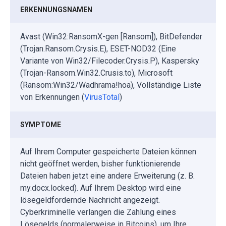
ERKENNUNGSNAMEN
Avast (Win32:RansomX-gen [Ransom]), BitDefender
(Trojan.Ransom.Crysis.E), ESET-NOD32 (Eine
Variante von Win32/Filecoder.Crysis.P), Kaspersky
(Trojan-Ransom.Win32.Crusis.to), Microsoft
(Ransom:Win32/Wadhrama!hoa), Vollständige Liste
von Erkennungen (
VirusTotal
)
SYMPTOME
Auf Ihrem Computer gespeicherte Dateien können
nicht geöffnet werden, bisher funktionierende
Dateien haben jetzt eine andere Erweiterung (z. B.
my.docx.locked). Auf Ihrem Desktop wird eine
lösegeldfordernde Nachricht angezeigt.
Cyberkriminelle verlangen die Zahlung eines
Lösegelds (normalerweise in Bitcoins), um Ihre