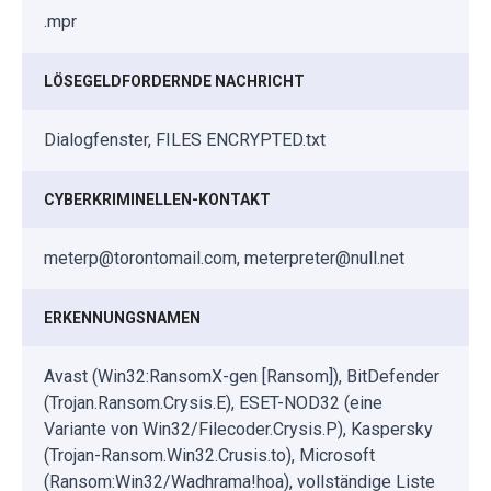
.mpr
LÖSEGELDFORDERNDE NACHRICHT
Dialogfenster, FILES ENCRYPTED.txt
CYBERKRIMINELLEN-KONTAKT
meterp@torontomail.com, meterpreter@null.net
ERKENNUNGSNAMEN
Avast (Win32:RansomX-gen [Ransom]), BitDefender
(Trojan.Ransom.Crysis.E), ESET-NOD32 (eine
Variante von Win32/Filecoder.Crysis.P), Kaspersky
(Trojan-Ransom.Win32.Crusis.to), Microsoft
(Ransom:Win32/Wadhrama!hoa), vollständige Liste