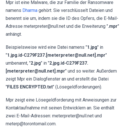
Mpr ist eine Malware, die zur Familie der Ransomware
namens
Dharma
gehört. Sie verschlüsselt Dateien und
benennt sie um, indem sie die ID des Opfers, die E-Mail-
Adresse meterpreter@null.net und die Erweiterung "
.mpr
"
anhängt.
Beispielsweise wird eine Datei namens "
1.jpg
" in
"
1.jpg.id-C279F237.[meterpreter@null.net].mpr
"
umbenannt, "
2.jpg
" in "
2.jpg.id-C279F237.
[meterpreter@null.net].mpr
" und so weiter. Außerdem
zeigt Mpr ein Dialogfenster an und erstellt die Datei
"
FILES ENCRYPTED.txt
" (Lösegeldforderungen).
Mpr zeigt eine Lösegeldforderung mit Anweisungen zur
Kontaktaufnahme mit seinen Entwicklern an. Sie enthält
zwei E-Mail-Adressen: meterpreter@null.net und
meterp@torontomail.com.