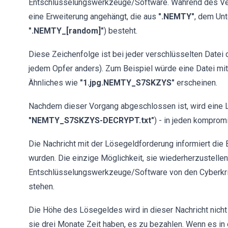
Entschlüsselungswerkzeuge/Software. Während des Ver
eine Erweiterung angehängt, die aus
".NEMTY"
, dem Unt
".NEMTY_[random]"
) besteht.
Diese Zeichenfolge ist bei jeder verschlüsselten Datei di
jedem Opfer anders). Zum Beispiel würde eine Datei mi
Ähnliches wie
"1.jpg.NEMTY_S7SKZYS"
erscheinen.
Nachdem dieser Vorgang abgeschlossen ist, wird eine 
"NEMTY_S7SKZYS-DECRYPT.txt"
) - in jeden kompromi
Die Nachricht mit der Lösegeldforderung informiert die 
wurden. Die einzige Möglichkeit, sie wiederherzustellen
Entschlüsselungswerkzeuge/Software von den Cyberkrimi
stehen.
Die Höhe des Lösegeldes wird in dieser Nachricht nicht
sie drei Monate Zeit haben, es zu bezahlen. Wenn es in d