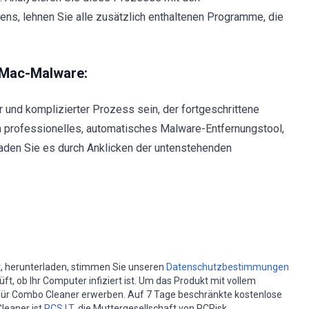
itens, lehnen Sie alle zusätzlich enthaltenen Programme, die
 Mac-Malware:
 und komplizierter Prozess sein, der fortgeschrittene
 professionelles, automatisches Malware-Entfernungstool,
aden Sie es durch Anklicken der untenstehenden
st, herunterladen, stimmen Sie unseren
Datenschutzbestimmungen
t, ob Ihr Computer infiziert ist. Um das Produkt mit vollem
für Combo Cleaner erwerben. Auf 7 Tage beschränkte kostenlose
leaner ist
RCS LT
, die Muttergesellschaft von PCRisk.