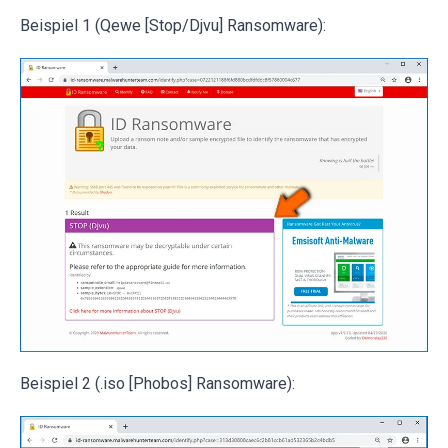
Beispiel 1 (Qewe [Stop/Djvu] Ransomware):
Beispiel 2 (.iso [Phobos] Ransomware):