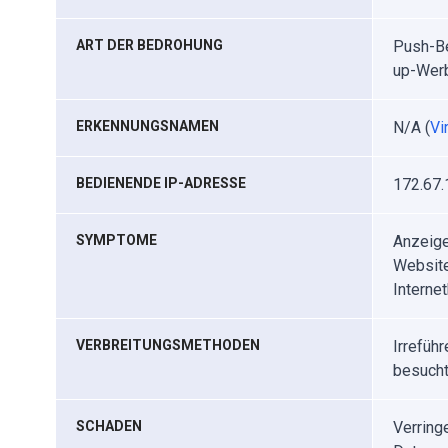
ART DER BEDROHUNG
Push-Be
up-Wer
ERKENNUNGSNAMEN
N/A (
Vi
BEDIENENDE IP-ADRESSE
172.67.
SYMPTOME
Anzeige
Website
Interne
VERBREITUNGSMETHODEN
Irrefüh
besuch
SCHADEN
Verring