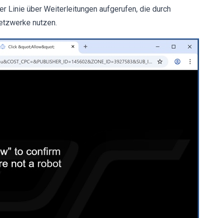
r Linie über Weiterleitungen aufgerufen, die durch
etzwerke nutzen.