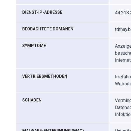
DIENST-IP-ADRESSE
44.218.
BEOBACHTETE DOMÄNEN
tdthay.
SYMPTOME
Anzeige
besuche
Interne
VERTRIEBSMETHODEN
Irrefüh
Website
SCHADEN
Vermind
Datensc
Infektio
MALWARE-ENTFERNUNG (MAC)