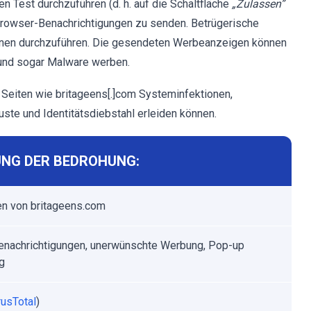
n Test durchzuführen (d. h. auf die Schaltfläche
„Zulassen”
, Browser-Benachrichtigungen zu senden. Betrügerische
nen durchzuführen. Die gesendeten Werbeanzeigen können
 und sogar Malware werben.
Seiten wie britageens[.]com Systeminfektionen,
te und Identitätsdiebstahl erleiden können.
NG DER BEDROHUNG:
n von britageens.com
nachrichtigungen, unerwünschte Werbung, Pop-up
g
rusTotal
)