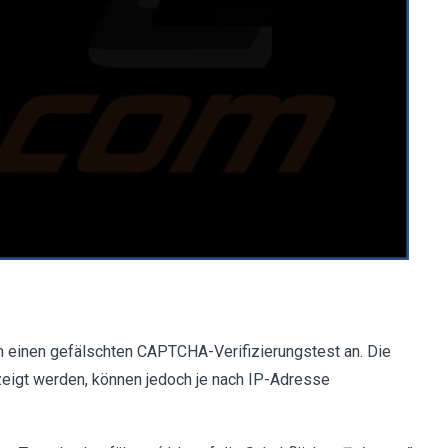
m einen gefälschten CAPTCHA-Verifizierungstest an. Die
zeigt werden, können jedoch je nach IP-Adresse