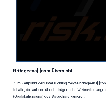
Britageens[.]com Übersicht
Zum Zeitpunkt der Untersuchung zeigte britageens[.]co
Inhalte, die auf und über betrügerische Webseiten ange
(Geolokalisierung) des Besuchers variieren.