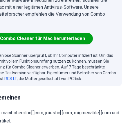
iche Malware-Infektionen zu entfernen, scannen Sie
ac mit einer legitimen Antivirus-Software. Unsere
eitsforscher empfehlen die Verwendung von Combo
Combo Cleaner für Mac herunterladen
enlose Scanner überprüft, ob Ihr Computer infiziert ist. Um das
mit vollem Funktionsumfang nutzen zu können, müssen Sie
enz für Combo Cleaner erwerben. Auf 7 Tage beschränkte
se Testversion verfügbar. Eigentümer und Betreiber von Combo
ist
RCS LT
, die Muttergesellschaft von PCRisk.
emeinen
maciboherrilon[.]com, joiestic[.]com, migmenable[.]com und
tikel.