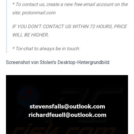
* To contact us, create a new free email account on the
site: protonmail.com
IF YOU DON'T CONTACT US WITHIN 72 HOURS, PRICE
WILL BE HIGHER.
* Tor-chat to always be in touch:
Screenshot von Stolen's Desktop-Hintergrundbild: