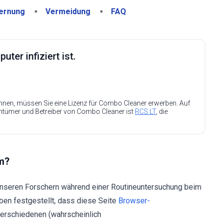
ernung
Vermeidung
FAQ
ter infiziert ist.
nen, müssen Sie eine Lizenz für Combo Cleaner erwerben. Auf
entümer und Betreiber von Combo Cleaner ist
RCS LT
, die
om?
 unseren Forschern während einer Routineuntersuchung beim
en festgestellt, dass diese Seite
Browser-
verschiedenen (wahrscheinlich