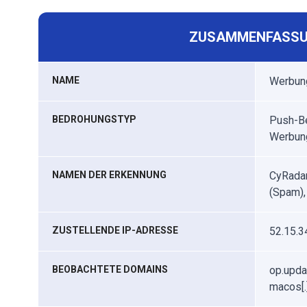
ZUSAMMENFASSU
NAME
Werbun
BEDROHUNGSTYP
Push-Be
Werbun
NAMEN DER ERKENNUNG
CyRadar 
(Spam),
ZUSTELLENDE IP-ADRESSE
52.15.3
BEOBACHTETE DOMAINS
op.upda
macos[.