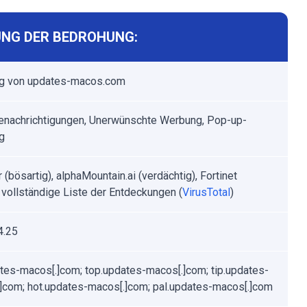
NG DER BEDROHUNG:
g von updates-macos.com
nachrichtigungen, Unerwünschte Werbung, Pop-up-
g
(bösartig), alphaMountain.ai (verdächtig), Fortinet
 vollständige Liste der Entdeckungen (
VirusTotal
)
4.25
tes-macos[.]com; top.updates-macos[.]com; tip.updates-
]com; hot.updates-macos[.]com; pal.updates-macos[.]com