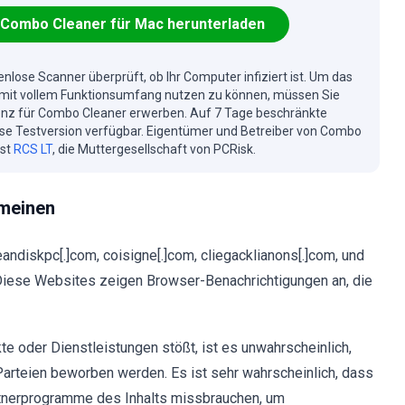
Combo Cleaner für Mac herunterladen
enlose Scanner überprüft, ob Ihr Computer infiziert ist. Um das
mit vollem Funktionsumfang nutzen zu können, müssen Sie
enz für Combo Cleaner erwerben. Auf 7 Tage beschränkte
se Testversion verfügbar. Eigentümer und Betreiber von Combo
ist
RCS LT
, die Muttergesellschaft von PCRisk.
meinen
andiskpc[.]com, coisigne[.]com, cliegacklianons[.]com, und
. Diese Websites zeigen Browser-Benachrichtigungen an, die
 oder Dienstleistungen stößt, ist es unwahrscheinlich,
 Parteien beworben werden. Es ist sehr wahrscheinlich, dass
rtnerprogramme des Inhalts missbrauchen, um