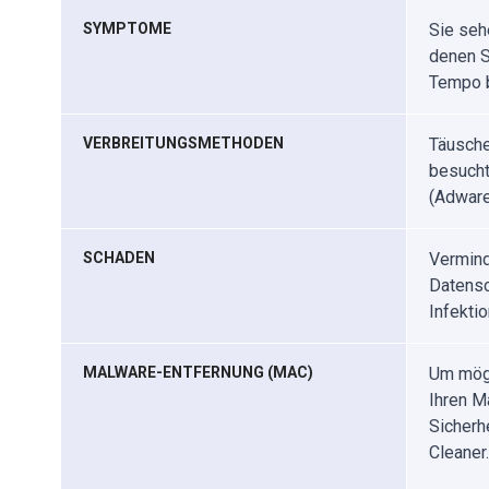
SYMPTOME
Sie seh
denen S
Tempo b
VERBREITUNGSMETHODEN
Täusche
besucht
(Adwar
SCHADEN
Vermind
Datensc
Infektio
MALWARE-ENTFERNUNG (MAC)
Um mögl
Ihren M
Sicherh
Cleaner.