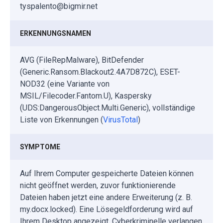
tyspalento@bigmir.net
ERKENNUNGSNAMEN
AVG (FileRepMalware), BitDefender
(Generic.Ransom.Blackout2.4A7D872C), ESET-
NOD32 (eine Variante von
MSIL/Filecoder.Fantom.U), Kaspersky
(UDS:DangerousObject.Multi.Generic), vollständige
Liste von Erkennungen (
VirusTotal
)
SYMPTOME
Auf Ihrem Computer gespeicherte Dateien können
nicht geöffnet werden, zuvor funktionierende
Dateien haben jetzt eine andere Erweiterung (z. B.
my.docx.locked). Eine Lösegeldforderung wird auf
Ihrem Desktop angezeigt. Cyberkriminelle verlangen