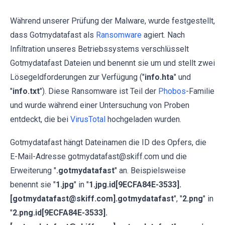
Während unserer Prüfung der Malware, wurde festgestellt,
dass Gotmydatafast als
Ransomware
agiert. Nach
Infiltration unseres Betriebssystems verschlüsselt
Gotmydatafast Dateien und benennt sie um und stellt zwei
Lösegeldforderungen zur Verfügung ("
info.hta
" und
"
info.txt
"). Diese Ransomware ist Teil der
Phobos
-Familie
und wurde während einer Untersuchung von Proben
entdeckt, die bei
VirusTotal
hochgeladen wurden.
Gotmydatafast hängt Dateinamen die ID des Opfers, die
E-Mail-Adresse gotmydatafast@skiff.com und die
Erweiterung "
.gotmydatafast
" an. Beispielsweise
benennt sie "
1.jpg
" in "
1.jpg.id[9ECFA84E-3533].
[gotmydatafast@skiff.com].gotmydatafast
", "
2.png
" in
"
2.png.id[9ECFA84E-3533].