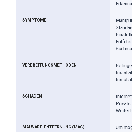
Erkennu
SYMPTOME
Manipul
Standar
Einstel
Entführ
Suchmas
VERBREITUNGSMETHODEN
Betrüge
Install
Install
SCHADEN
Interne
Privats
Weiterl
MALWARE-ENTFERNUNG (MAC)
Um mögl