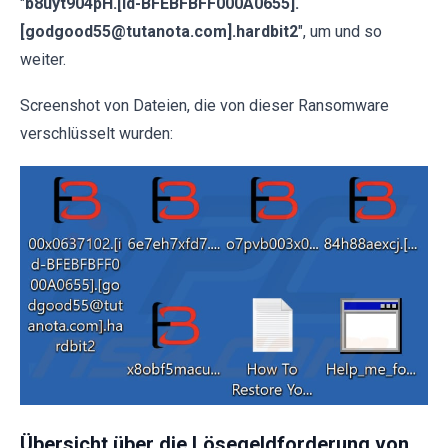
"
b8uyt904pH.[id-BFEBFBFF000A0655].
[godgood55@tutanota.com].hardbit2
", um und so
weiter.
Screenshot von Dateien, die von dieser Ransomware
verschlüsselt wurden:
Übersicht über die Lösegeldforderung von