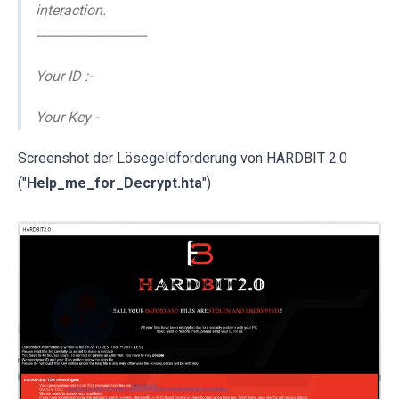
interaction.
-------------------------------
Your ID :-
Your Key -
Screenshot der Lösegeldforderung von HARDBIT 2.0
("
Help_me_for_Decrypt.hta
")