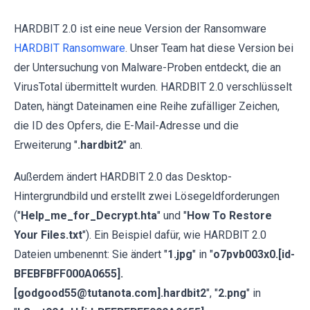
HARDBIT 2.0 ist eine neue Version der Ransomware
HARDBIT Ransomware
. Unser Team hat diese Version bei
der Untersuchung von Malware-Proben entdeckt, die an
VirusTotal übermittelt wurden. HARDBIT 2.0 verschlüsselt
Daten, hängt Dateinamen eine Reihe zufälliger Zeichen,
die ID des Opfers, die E-Mail-Adresse und die
Erweiterung "
.hardbit2
" an.
Außerdem ändert HARDBIT 2.0 das Desktop-
Hintergrundbild und erstellt zwei Lösegeldforderungen
("
Help_me_for_Decrypt.hta
" und "
How To Restore
Your Files.txt
"). Ein Beispiel dafür, wie HARDBIT 2.0
Dateien umbenennt: Sie ändert "
1.jpg
" in "
o7pvb003x0.[id-
BFEBFBFF000A0655].
[godgood55@tutanota.com].hardbit2
", "
2.png
" in