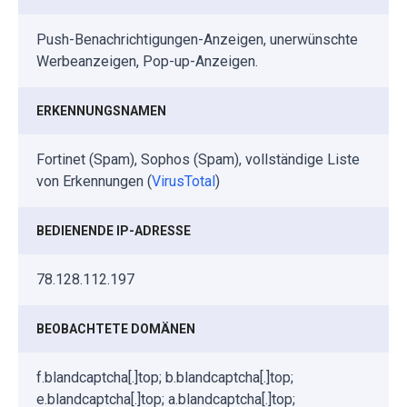
Push-Benachrichtigungen-Anzeigen, unerwünschte
Werbeanzeigen, Pop-up-Anzeigen.
ERKENNUNGSNAMEN
Fortinet (Spam), Sophos (Spam), vollständige Liste
von Erkennungen (
VirusTotal
)
BEDIENENDE IP-ADRESSE
78.128.112.197
BEOBACHTETE DOMÄNEN
f.blandcaptcha[.]top; b.blandcaptcha[.]top;
e.blandcaptcha[.]top; a.blandcaptcha[.]top;