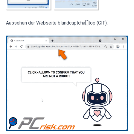
Aussehen der Webseite blandcaptcha[.]top (GIF):