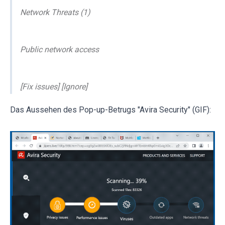
Network Threats (1)
Public network access
[Fix issues] [Ignore]
Das Aussehen des Pop-up-Betrugs "Avira Security" (GIF):