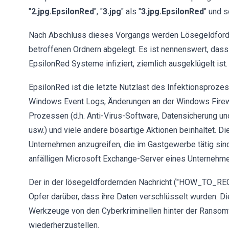
"
2.jpg.EpsilonRed
", "
3.jpg
" als "
3.jpg.EpsilonRed
" und s
Nach Abschluss dieses Vorgangs werden Lösegeldforde
betroffenen Ordnern abgelegt. Es ist nennenswert, das
EpsilonRed Systeme infiziert, ziemlich ausgeklügelt ist.
EpsilonRed ist die letzte Nutzlast des Infektionspro
Windows Event Logs, Änderungen an der Windows Firew
Prozessen (d.h. Anti-Virus-Software, Datensicherung u
usw.) und viele andere bösartige Aktionen beinhaltet.
Unternehmen anzugreifen, die im Gastgewerbe tätig sind
anfälligen Microsoft Exchange-Server eines Unternehme
Der in der lösegeldfordernden Nachricht ("HOW_TO_RECO
Opfer darüber, dass ihre Daten verschlüsselt wurden. Di
Werkzeuge von den Cyberkriminellen hinter der Ransom
wiederherzustellen.