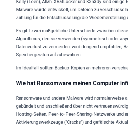
Kelly (Leen), Allah, XRatLocker und K3n3dy sind einig
Malware wurde entwickelt, um Dateien zu verschlüsseln
Zahlung für die Entschlüsselung/die Wiederherstellung 
Es gibt zwei maßgebliche Unterschiede zwischen diese
Algorithmus, den sie verwenden (symmetrisch oder as
Datenverlust zu vermeiden, wird dringend empfohlen, B
Speichergeräten aufzubewahren.
Im Idealfall sollten Backup-Kopien an mehreren versch
Wie hat Ransomware meinen Computer infi
Ransomware und andere Malware wird normalerweise al
gebündelt und anschließend über nicht vertrauenswürdige
Hosting-Seiten, Peer-to-Peer-Sharing-Netzwerke und an
Aktivierungswerkzeuge ("Cracks") und gefälschte Aktua