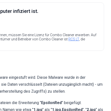
ter infiziert ist.
nen, müssen Sie eine Lizenz für Combo Cleaner erwerben. Auf
entümer und Betreiber von Combo Cleaner ist
RCS LT
, die
ware eingestuft wird. Diese Malware wurde in der
 sie Daten verschlüsselt (Dateien unzugänglich macht) - um
rherstellung des Zugriffs) zu stellen.
teien die Erweiterung "
EpsilonRed
" beigefügt.
en Namen wie etwa "
1.jpg
" als "
1.jpg.EpsilonRed
", "
2.jpg
" als