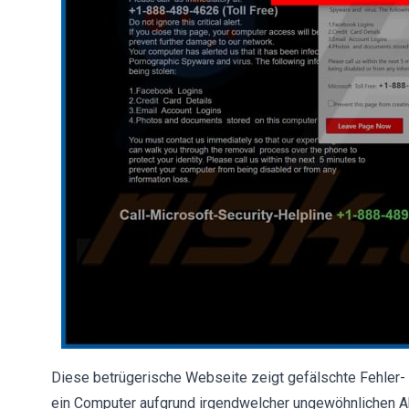
Diese betrügerische Webseite zeigt gefälschte Fehler-
ein Computer aufgrund irgendwelcher ungewöhnlichen Ak