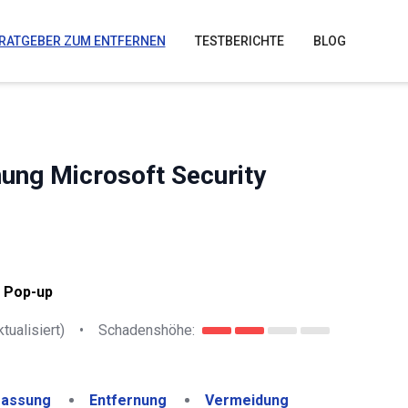
RATGEBER ZUM ENTFERNEN
TESTBERICHTE
BLOG
nung Microsoft Security
t Pop-up
tualisiert)
•
Schadenshöhe:
assung
Entfernung
Vermeidung