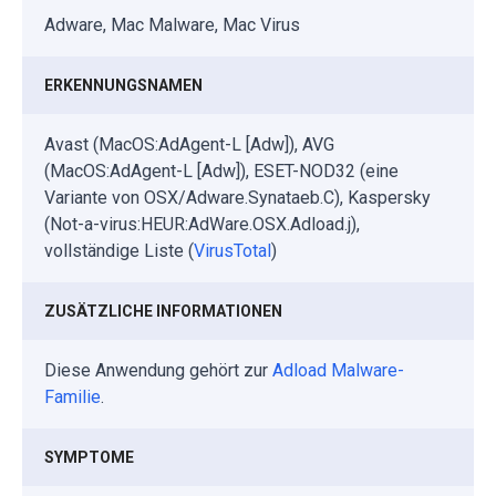
Adware, Mac Malware, Mac Virus
ERKENNUNGSNAMEN
Avast (MacOS:AdAgent-L [Adw]), AVG
(MacOS:AdAgent-L [Adw]), ESET-NOD32 (eine
Variante von OSX/Adware.Synataeb.C), Kaspersky
(Not-a-virus:HEUR:AdWare.OSX.Adload.j),
vollständige Liste (
VirusTotal
)
ZUSÄTZLICHE INFORMATIONEN
Diese Anwendung gehört zur
Adload Malware-
Familie
.
SYMPTOME