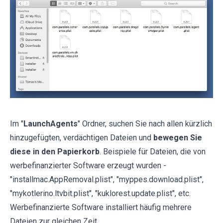
Im "
LaunchAgents
" Ordner, suchen Sie nach allen kürzlich
hinzugefügten, verdächtigen Dateien und
bewegen Sie
diese in den Papierkorb
. Beispiele für Dateien, die von
werbefinanzierter Software erzeugt wurden -
"installmac.AppRemoval.plist", "myppes.download.plist",
"mykotlerino.ltvbit.plist", "kuklorest.update.plist", etc.
Werbefinanzierte Software installiert häufig mehrere
Dateien zur gleichen Zeit.