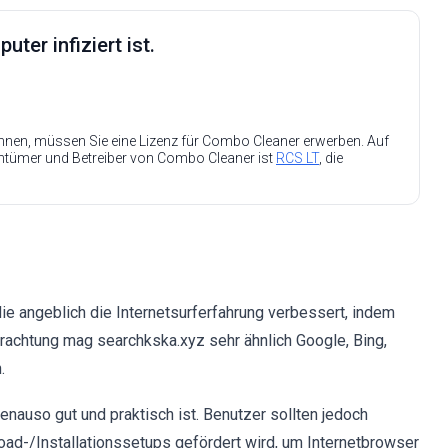
ter infiziert ist.
nen, müssen Sie eine Lizenz für Combo Cleaner erwerben. Auf
entümer und Betreiber von Combo Cleaner ist
RCS LT
, die
ie angeblich die Internetsurferfahrung verbessert, indem
rachtung mag searchkska.xyz sehr ähnlich Google, Bing,
.
nauso gut und praktisch ist. Benutzer sollten jedoch
ad-/Installationssetups gefördert wird, um Internetbrowser