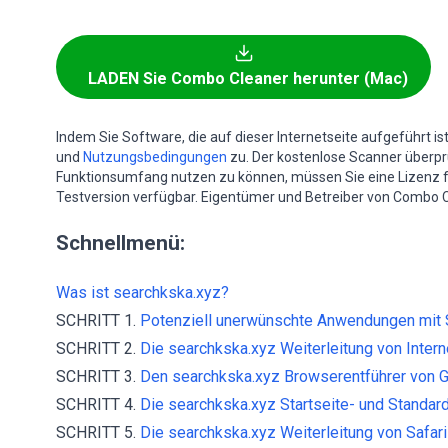
LADEN Sie Combo Cleaner herunter (Mac)
Indem Sie Software, die auf dieser Internetseite aufgeführt i
und
Nutzungsbedingungen
zu. Der kostenlose Scanner überprüf
Funktionsumfang nutzen zu können, müssen Sie eine Lizenz 
Testversion verfügbar. Eigentümer und Betreiber von Combo C
Schnellmenü:
Was ist searchkska.xyz?
SCHRITT 1.
Potenziell unerwünschte Anwendungen mit S
SCHRITT 2.
Die searchkska.xyz Weiterleitung von Intern
SCHRITT 3.
Den searchkska.xyz Browserentführer von 
SCHRITT 4.
Die searchkska.xyz Startseite- und Standar
SCHRITT 5.
Die searchkska.xyz Weiterleitung von Safari