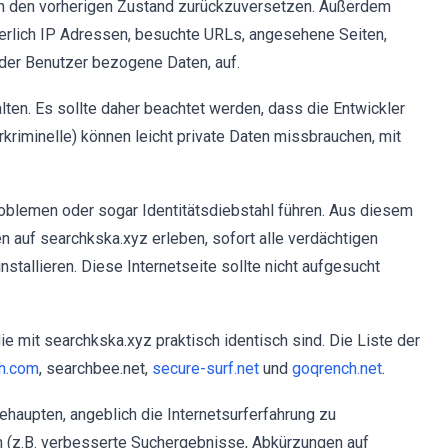
in den vorherigen Zustand zurückzuversetzen. Außerdem
ierlich IP Adressen, besuchte URLs, angesehene Seiten,
t der Benutzer bezogene Daten, auf.
ten. Es sollte daher beachtet werden, dass die Entwickler
rkriminelle) können leicht private Daten missbrauchen, mit
oblemen oder sogar Identitätsdiebstahl führen. Aus diesem
n auf searchkska.xyz erleben, sofort alle verdächtigen
llieren. Diese Internetseite sollte nicht aufgesucht
e mit searchkska.xyz praktisch identisch sind. Die Liste der
h.com
, searchbee.net,
secure-surf.net
und
goqrench.net
.
ehaupten, angeblich die Internetsurferfahrung zu
 (z.B. verbesserte Suchergebnisse, Abkürzungen auf