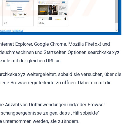
Internet Explorer, Google Chrome, Mozilla Firefox) und
rdsuchmaschinen und Startseiten Optionen searchkska.xyz
ele mit der gleichen URL an.
chkska.xyz weitergeleitet, sobald sie versuchen, über die
 neue Browserregisterkarte zu öffnen. Daher nimmt die
ine Anzahl von Drittanwendungen und/oder Browser
orschungsergebnisse zeigen, dass „Hilfsobjekte“
e unternommen werden, sie zu ändern.