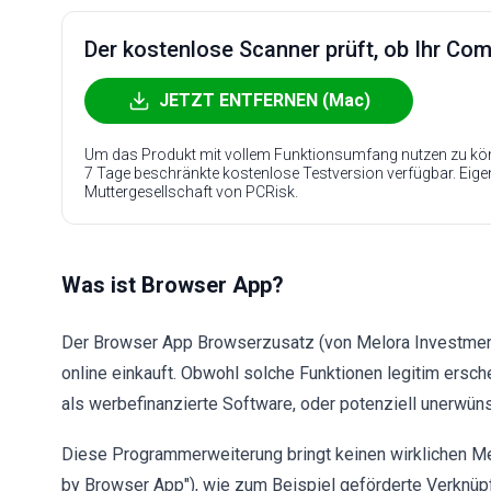
Der kostenlose Scanner prüft, ob Ihr Compu
JETZT ENTFERNEN (Mac)
Um das Produkt mit vollem Funktionsumfang nutzen zu kön
7 Tage beschränkte kostenlose Testversion verfügbar. Eig
Muttergesellschaft von PCRisk.
Was ist Browser App?
Der Browser App Browserzusatz (von Melora Investment 
online einkauft. Obwohl solche Funktionen legitim ersch
als werbefinanzierte Software, oder potenziell unerwün
Diese Programmerweiterung bringt keinen wirklichen Me
by Browser App"), wie zum Beispiel geförderte Verknüp