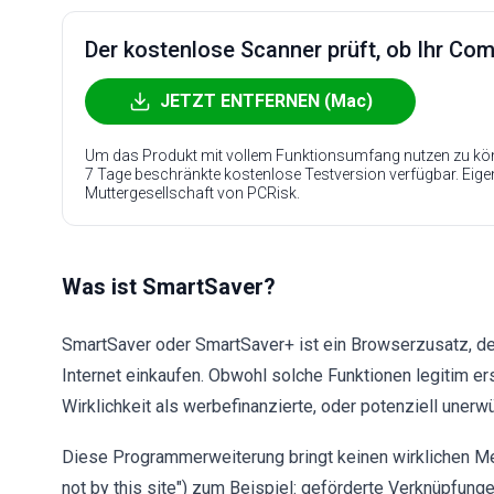
Der kostenlose Scanner prüft, ob Ihr Compu
JETZT ENTFERNEN (Mac)
Um das Produkt mit vollem Funktionsumfang nutzen zu kön
7 Tage beschränkte kostenlose Testversion verfügbar. Eig
Muttergesellschaft von PCRisk.
Was ist SmartSaver?
SmartSaver oder SmartSaver+ ist ein Browserzusatz, der
Internet einkaufen. Obwohl solche Funktionen legitim e
Wirklichkeit als werbefinanzierte, oder potenziell uner
Diese Programmerweiterung bringt keinen wirklichen Meh
not by this site") zum Beispiel: geförderte Verknüpfung