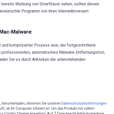
die bereits Werbung von SmartSaver sehen, sollten diesen
unerwünschte Programm von ihren Internetbrowsern
 Mac-Malware:
 und komplizierter Prozess sein, der fortgeschrittene
 professionelles, automatisches Malware-Entfernungstool,
aden Sie es durch Anklicken der untenstehenden
st, herunterladen, stimmen Sie unseren
Datenschutzbestimmungen
t, ob Ihr Computer infiziert ist. Um das Produkt mit vollem
für Combo Cleaner erwerben. Auf 7 Tage beschränkte kostenlose