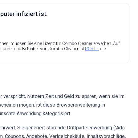
ter infiziert ist.
nen, müssen Sie eine Lizenz für Combo Cleaner erwerben. Auf
entümer und Betreiber von Combo Cleaner ist
RCS LT
, die
 verspricht, Nutzern Zeit und Geld zu sparen, wenn sie im
rscheinen mögen, ist diese Browsererweiterung in
wünschte Anwendung kategorisiert.
rwert. Sie generiert störende Drittparteienwerbung ("Ads
en, Coupons, Angebote, Verlgeichskäufe, Inhaltsvorschläge,