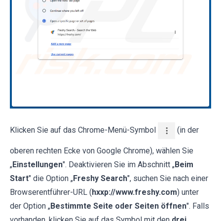
Klicken Sie auf das Chrome-Menü-Symbol
(in der
oberen rechten Ecke von Google Chrome), wählen Sie
„
Einstellungen
". Deaktivieren Sie im Abschnitt „
Beim
Start
" die Option „
Freshy Search
", suchen Sie nach einer
Browserentführer-URL (
hxxp://www.freshy.com
) unter
der Option „
Bestimmte Seite oder Seiten öffnen
". Falls
vorhanden, klicken Sie auf das Symbol mit den
drei