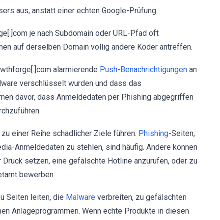
rs aus, anstatt einer echten Google-Prüfung.
ge[.]com je nach Subdomain oder URL-Pfad oft
nen auf derselben Domain völlig andere Köder antreffen.
owthforge[.]com alarmierende
Push-Benachrichtigungen
an
alware verschlüsselt wurden und dass das
rnen davor, dass Anmeldedaten per Phishing abgegriffen
rchzuführen.
zu einer Reihe schädlicher Ziele führen.
Phishing
-Seiten,
Media-Anmeldedaten zu stehlen, sind häufig. Andere können
 Druck setzen, eine gefälschte Hotline anzurufen, oder zu
etarnt bewerben.
 Seiten leiten, die
Malware
verbreiten, zu gefälschten
chen Anlageprogrammen. Wenn echte Produkte in diesen