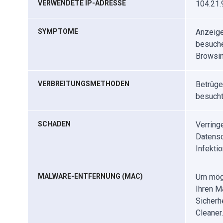
VERWENDETE IP-ADRESSE
104.21.
SYMPTOME
Anzeige
besuche
Browsin
VERBREITUNGSMETHODEN
Betrüge
besuch
SCHADEN
Verring
Datensc
Infektio
MALWARE-ENTFERNUNG (MAC)
Um mögl
Ihren M
Sicherh
Cleaner.