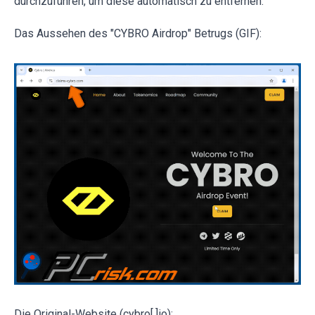
durchzuführen, um diese automatisch zu entfernen.
Das Aussehen des "CYBRO Airdrop" Betrugs (GIF):
Die Original-Website (cybro[.]io):