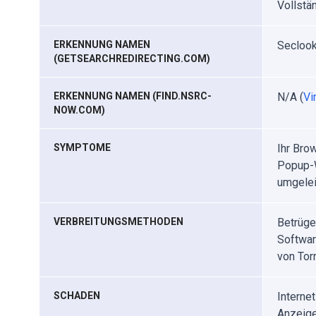
Vollstän
ERKENNUNG NAMEN
Seclook
(GETSEARCHREDIRECTING.COM)
ERKENNUNG NAMEN (FIND.NSRC-
N/A (
Vi
NOW.COM)
SYMPTOME
Ihr Bro
Popup-W
umgelei
VERBREITUNGSMETHODEN
Betrüge
Softwar
von Tor
SCHADEN
Interne
Anzeige