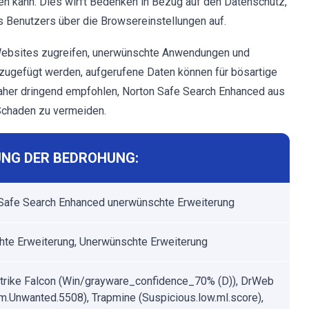
n kann. Dies wirft Bedenken in Bezug auf den Datenschutz,
es Benutzers über die Browsereinstellungen auf.
Websites zugreifen, unerwünschte Anwendungen und
ugefügt werden, aufgerufene Daten können für bösartige
aher dringend empfohlen, Norton Safe Search Enhanced aus
Schaden zu vermeiden.
NG DER BEDROHUNG:
Safe Search Enhanced unerwünschte Erweiterung
hte Erweiterung, Unerwünschte Erweiterung
rike Falcon (Win/grayware_confidence_70% (D)), DrWeb
m.Unwanted.5508), Trapmine (Suspicious.low.ml.score),