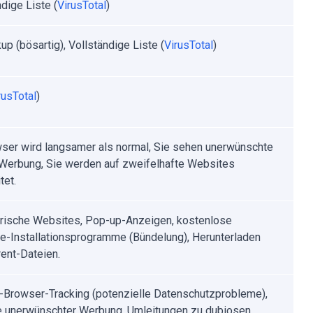
dige Liste (
VirusTotal
)
up (bösartig), Vollständige Liste (
VirusTotal
)
rusTotal
)
wser wird langsamer als normal, Sie sehen unerwünschte
erbung, Sie werden auf zweifelhafte Websites
tet.
rische Websites, Pop-up-Anzeigen, kostenlose
e-Installationsprogramme (Bündelung), Herunterladen
rent-Dateien.
t-Browser-Tracking (potenzielle Datenschutzprobleme),
 unerwünschter Werbung, Umleitungen zu dubiosen