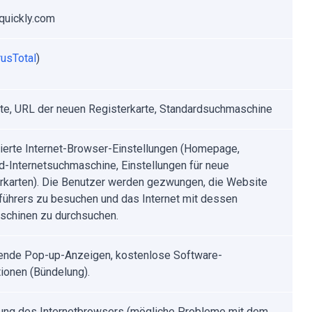
quickly.com
rusTotal
)
ite, URL der neuen Registerkarte, Standardsuchmaschine
ierte Internet-Browser-Einstellungen (Homepage,
d-Internetsuchmaschine, Einstellungen für neue
rkarten). Die Benutzer werden gezwungen, die Website
führers zu besuchen und das Internet mit dessen
chinen zu durchsuchen.
rende Pop-up-Anzeigen, kostenlose Software-
tionen (Bündelung).
ung des Internetbrowsers (mögliche Probleme mit dem