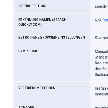
GEFÖRDERTE URL
search-
ERKENNUNG NAMEN (SEARCH-
N/A (
Vi
QUICKLY.COM)
BETROFFENE BROWSER-EINSTELLUNGEN
Startse
SYMPTOME
Manipul
Standar
Registe
des Ent
Suchmas
VERTRIEBSMETHODEN
Irrefüh
Installa
SCHADEN
Verfolg