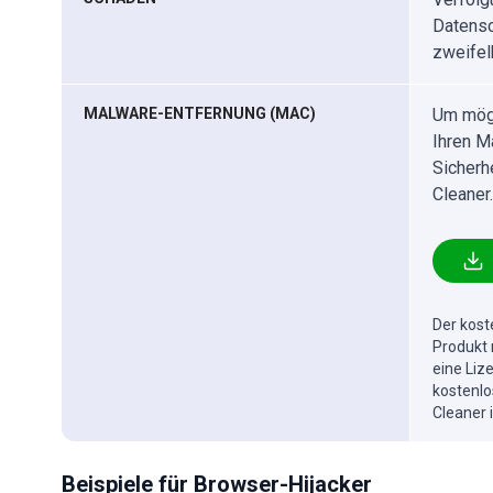
Datensc
zweifel
MALWARE-ENTFERNUNG (MAC)
Um mögl
Ihren M
Sicherh
Cleaner.
Der kost
Produkt 
eine Liz
kostenlo
Cleaner 
Beispiele für Browser-Hijacker