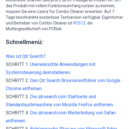
kostenlose Scanner überprüft, ob Ihr mobilgerät infiziert ist. Um
das Produkt mit vollem Funktionsumfang nutzen zu können,
müssen Sie eine Lizenz für Combo Cleaner erwerben. Auf 7
Tage beschränkte kostenlose Testversion verfügbar. Eigentümer
und Betreiber von Combo Cleaner ist
RCS LT
, die
Muttergesellschaft von PCRisk.
Schnellmenü:
Was ist Qtr Search?
SCHRITT 1.
Unerwünschte Anwendungen mit
Systemsteuerung deinstallieren.
SCHRITT 2.
Den Qtr Search Browserentführer von Google
Chrome entfernen.
SCHRITT 3.
Die qtrsearch.com Startseite und
Standardsuchmaschine von Mozilla Firefox entfernen.
SCHRITT 4.
Die qtrsearch.com Weiterleitung von Safari
entfernen.
SCHRITT 5.
Betrügerische Plug-ins von Microsoft Edge